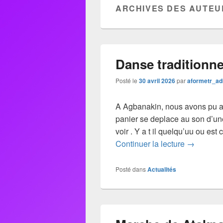
ARCHIVES DES AUTEU
Danse traditionne
Posté le
30 avril 2026
par
aformetr_a
A Agbanakin, nous avons pu as
panier se deplace au son d’un
voir . Y a t il quelqu’uu ou est
Continuer la lecture
→
Posté dans
Actualités