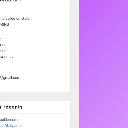
 la vallée du Garon
URINS
:
4 35
7 85
34 80 27
p@gmail.com
s récents
aditionnelle
de Atakpame