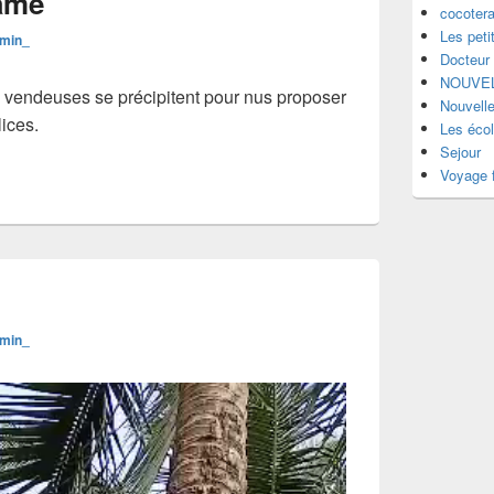
ame
cocotera
Les peti
dmin_
Docteur
NOUVEL
 vendeuses se précipitent pour nus proposer
Nouvell
lices.
Les éco
Sejour
Voyage f
dmin_