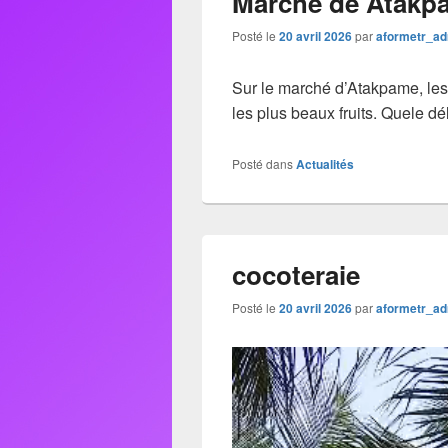
Marche de Atakp
Posté le
20 avril 2026
par
aformetr_a
Sur le marché d’Atakpame, les
les plus beaux fruits. Quele dé
Posté dans
Actualités
cocoteraie
Posté le
20 avril 2026
par
aformetr_a