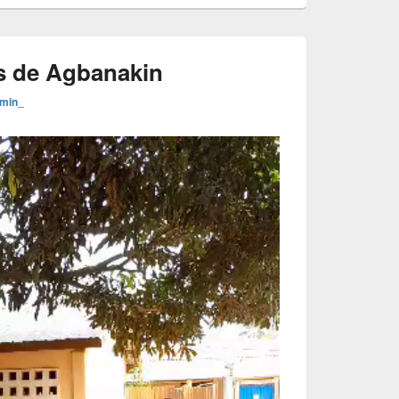
rs de Agbanakin
dmin_