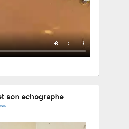
et son echographe
dmin_