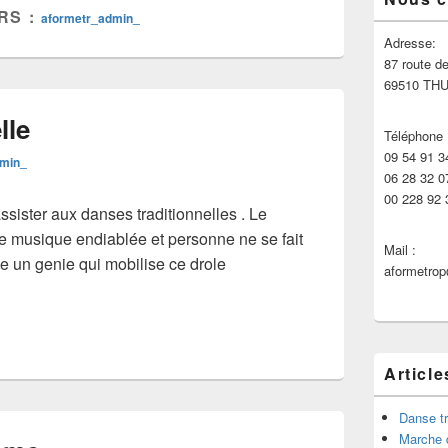
RS :
aformetr_admin_
Adresse:
87 route de
69510 TH
lle
Téléphone 
09 54 91 3
dmin_
06 28 32 0
00 228 92 
sister aux danses traditionnelles . Le
e musique endiablée et personne ne se fait
Mail :
 ce un genie qui mobilise ce drole
aformetro
Article
Danse tr
Marche 