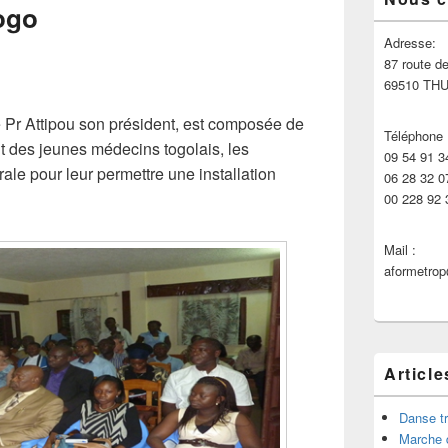
principale
ogo
de
widget
Adresse:
pour
87 route de
la
69510 TH
barre
latérale
Pr Attipou son président, est composée de
Téléphone 
t des jeunes médecins togolais, les
09 54 91 3
ale pour leur permettre une installation
06 28 32 0
00 228 92 
Mail :
aformetro
Article
Danse tr
Marche 