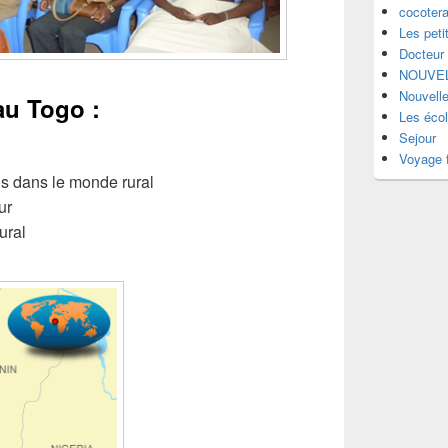
cocotera
Les peti
Docteur
NOUVEL
Nouvell
au Togo :
Les éco
Sejour
Voyage f
s dans le monde rural
ur
ural