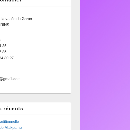
 la vallée du Garon
URINS
:
4 35
7 85
34 80 27
p@gmail.com
s récents
aditionnelle
de Atakpame