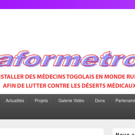
P
Actualités
Projets
Galerie Vidéo
Dons
Partenair
Zone
Nous c