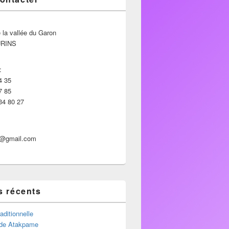
 la vallée du Garon
URINS
:
4 35
7 85
34 80 27
p@gmail.com
s récents
aditionnelle
de Atakpame