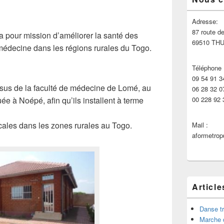
principale
de
widget
Adresse:
pour
87 route de
our mission d’améliorer la santé des
la
69510 TH
 médecine dans les régions rurales du Togo.
barre
latérale
Téléphone 
09 54 91 3
issus de la faculté de médecine de Lomé, au
06 28 32 0
ée à Noépé, afin qu’ils installent à terme
00 228 92 
cales dans les zones rurales au Togo.
Mail :
aformetro
Article
Danse tr
Marche 