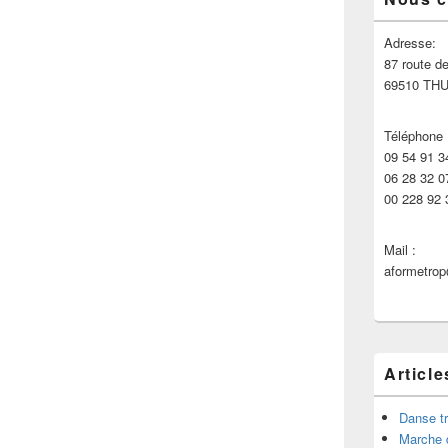
principale
de
widget
Adresse:
pour
87 route de
la
69510 TH
barre
latérale
Téléphone 
09 54 91 3
06 28 32 0
00 228 92 
Mail :
aformetro
Article
Danse tr
Marche 