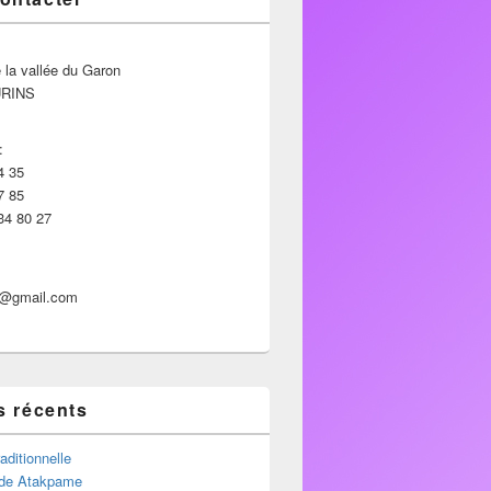
 la vallée du Garon
URINS
:
4 35
7 85
34 80 27
p@gmail.com
s récents
aditionnelle
de Atakpame