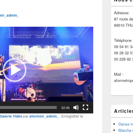
principale
de
widget
Adresse:
etr_admin_
pour
87 route de
la
69510 TH
barre
latérale
Téléphone 
09 54 91 3
06 28 32 0
00 228 92 
Mail :
aformetro
02:46
Article
Galerie Vidéo
par
aformetr_admin_
. Enregistrer le
Danse tr
Marche 