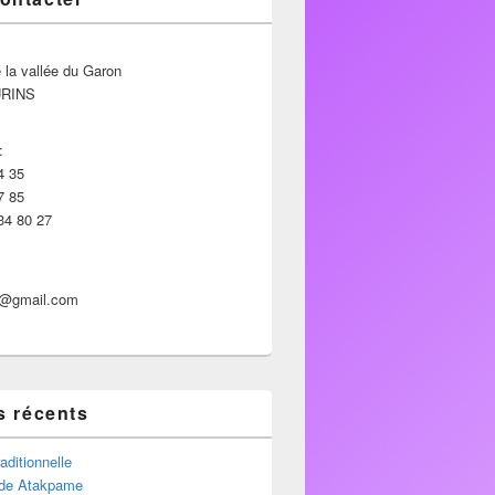
 la vallée du Garon
URINS
:
4 35
7 85
34 80 27
p@gmail.com
s récents
aditionnelle
de Atakpame