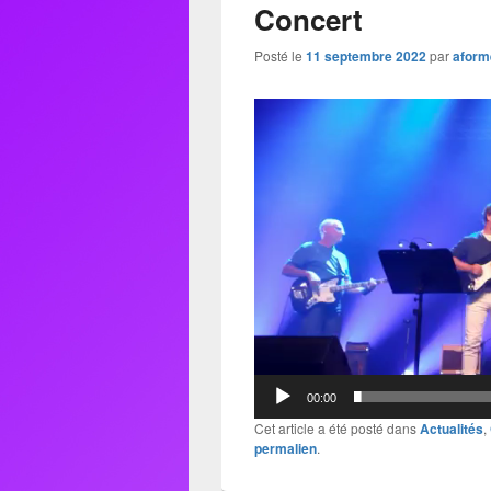
Concert
Posté le
11 septembre 2022
par
aform
Lecteur
vidéo
00:00
Cet article a été posté dans
Actualités
,
permalien
.