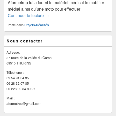
Aformetrop lui a fourni le matériel médical le mobilier
médial ainsi qu’une moto pour effectuer
Maison médicale – TONOUKOUTI
Continuer la lecture
→
Posté dans
Projets-Réalisés
Zone
Nous contacter
principale
de
widget
Adresse:
pour
87 route de la vallée du Garon
la
69510 THURINS
barre
latérale
Téléphone :
09 54 91 34 35
06 28 32 07 85
00 228 92 34 80 27
Mail :
aformetrop@gmail.com