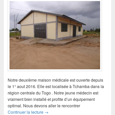
Notre deuxième maison médicale est ouverte depuis
le 1° aout 2016. Elle est localisée à Tchamba dans la
région centrale du Togo . Notre jeune médecin est
vraiment bien installé et profite d’un équipement
optimal. Nous devons aller le rencontrer
Maison médicale – TCHAMBA
Continuer la lecture
→