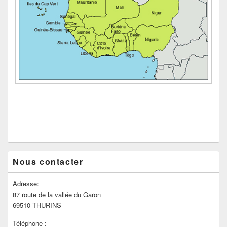
Zone
Nous contacter
principale
de
widget
Adresse:
pour
87 route de la vallée du Garon
la
69510 THURINS
barre
latérale
Téléphone :